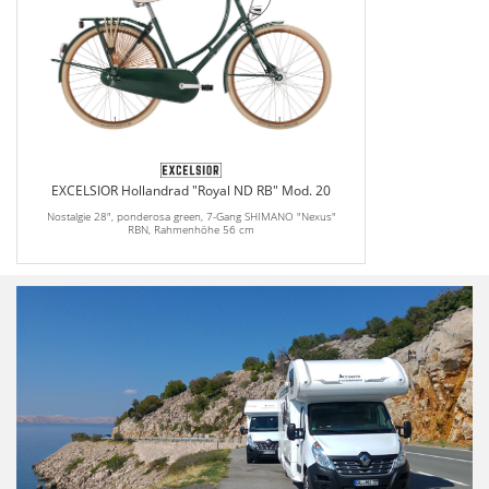
EXCELSIOR Hollandrad "Royal ND RB" Mod. 20
Nostalgie 28", ponderosa green, 7-Gang SHIMANO "Nexus"
RBN, Rahmenhöhe 56 cm