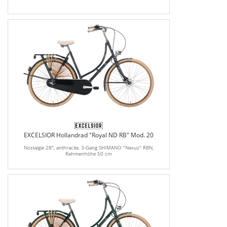
EXCELSIOR Hollandrad "Royal ND RB" Mod. 20
Nostalgie 28", anthracite, 3-Gang SHIMANO "Nexus" RBN,
Rahmenhöhe 50 cm