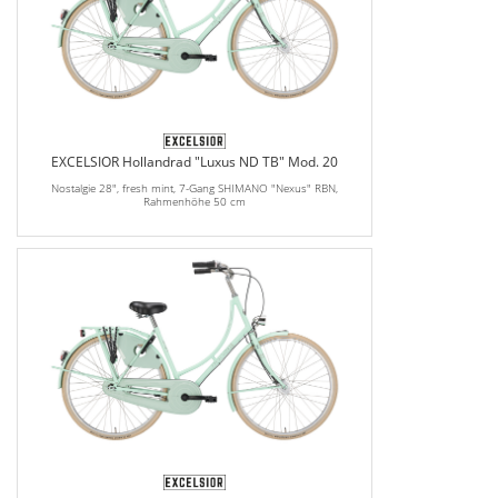
EXCELSIOR Hollandrad "Luxus ND TB" Mod. 20
Nostalgie 28", fresh mint, 7-Gang SHIMANO "Nexus" RBN,
Rahmenhöhe 50 cm