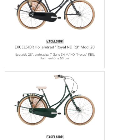
EXCELSIOR Hollandrad "Royal ND RB" Mod. 20
Nostalgie 28", anthracite, 7-Gang SHIMANO "Nexus" RBN,
Rahmenhöhe 50 cm