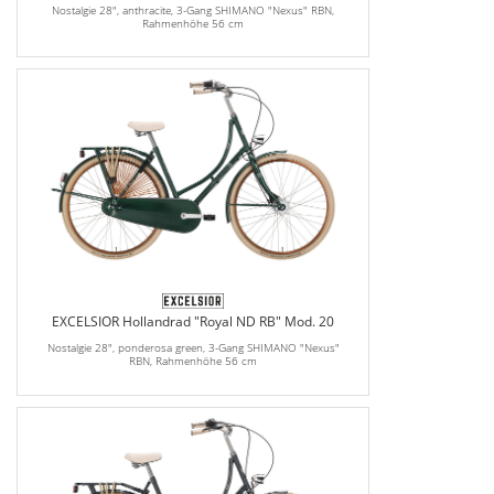
Nostalgie 28", anthracite, 3-Gang SHIMANO "Nexus" RBN,
Rahmenhöhe 56 cm
EXCELSIOR Hollandrad "Royal ND RB" Mod. 20
Nostalgie 28", ponderosa green, 3-Gang SHIMANO "Nexus"
RBN, Rahmenhöhe 56 cm