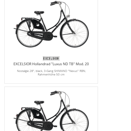
EXCELSIOR Hollandrad "Luxus ND TB" Mod. 20
Nostalgie 28", black, 3-Gang SHIMANO "Nexus" RBN,
Rahmenhöhe 50 cm