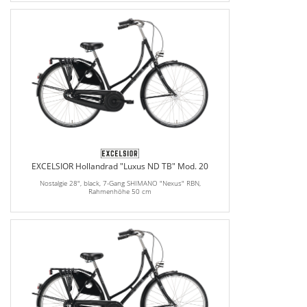
EXCELSIOR Hollandrad "Luxus ND TB" Mod. 20
Nostalgie 28", black, 7-Gang SHIMANO "Nexus" RBN,
Rahmenhöhe 50 cm