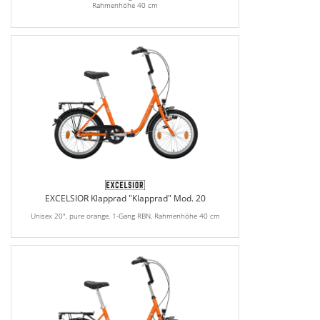
Rahmenhöhe 40 cm
EXCELSIOR Klapprad "Klapprad" Mod. 20
Unisex 20", pure orange, 1-Gang RBN, Rahmenhöhe 40 cm