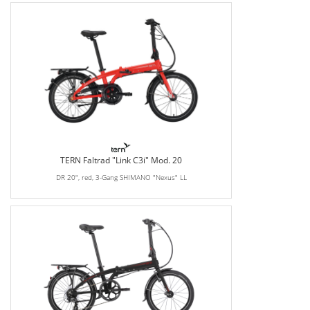
TERN Faltrad "Link C3i" Mod. 20
DR 20", red, 3-Gang SHIMANO "Nexus" LL