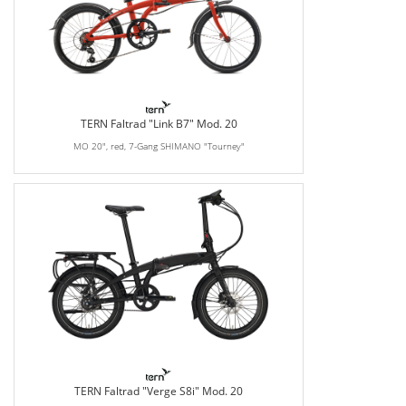
TERN Faltrad "Link B7" Mod. 20
MO 20", red, 7-Gang SHIMANO "Tourney"
TERN Faltrad "Verge S8i" Mod. 20