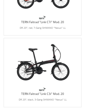
TERN Faltrad "Link C7i" Mod. 20
DR 20", red, 7-Gang SHIMANO "Nexus" LL
TERN Faltrad "Link C3i" Mod. 20
DR 20", black, 3-Gang SHIMANO "Nexus" LL