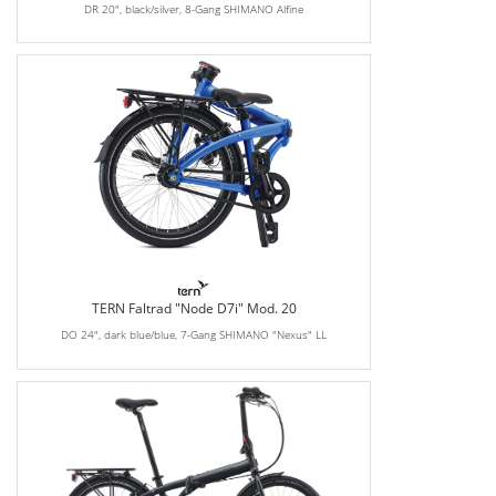
DR 20", black/silver, 8-Gang SHIMANO Alfine
TERN Faltrad "Node D7i" Mod. 20
DO 24", dark blue/blue, 7-Gang SHIMANO "Nexus" LL