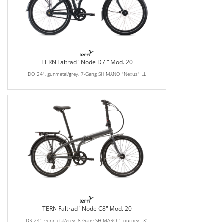
TERN Faltrad "Node D7i" Mod. 20
DO 24", gunmetal/grey, 7-Gang SHIMANO "Nexus" LL
TERN Faltrad "Node C8" Mod. 20
DR 24", gunmetal/grey, 8-Gang SHIMANO "Tourney TX"