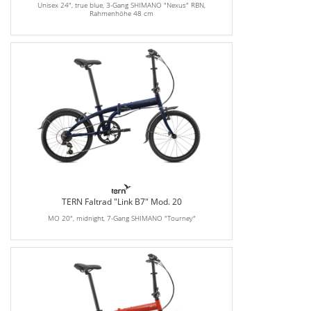
Unisex 24", true blue, 3-Gang SHIMANO "Nexus" RBN,
Rahmenhöhe 48 cm
TERN Faltrad "Link B7" Mod. 20
MO 20", midnight, 7-Gang SHIMANO "Tourney"