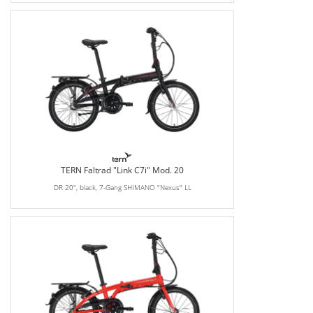
TERN Faltrad "Link C7i" Mod. 20
DR 20", black, 7-Gang SHIMANO "Nexus" LL