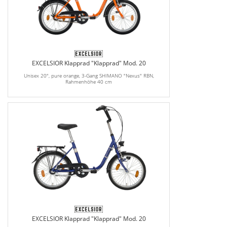
EXCELSIOR Klapprad "Klapprad" Mod. 20
Unisex 20", pure orange, 3-Gang SHIMANO "Nexus" RBN,
Rahmenhöhe 40 cm
EXCELSIOR Klapprad "Klapprad" Mod. 20