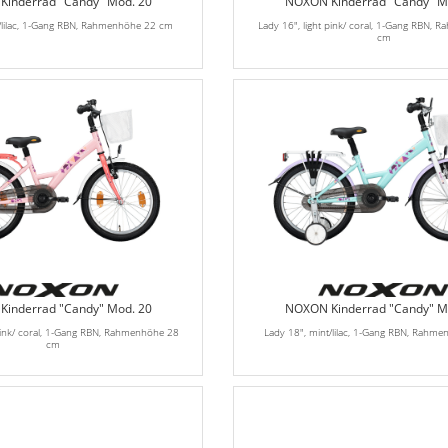
inderrad "Candy" Mod. 20
NOXON Kinderrad "Candy" M
t/lilac, 1-Gang RBN, Rahmenhöhe 22 cm
Lady 16", light pink/ coral, 1-Gang RBN,
cm
inderrad "Candy" Mod. 20
NOXON Kinderrad "Candy" M
 pink/ coral, 1-Gang RBN, Rahmenhöhe 28
Lady 18", mint/lilac, 1-Gang RBN, Rahm
cm