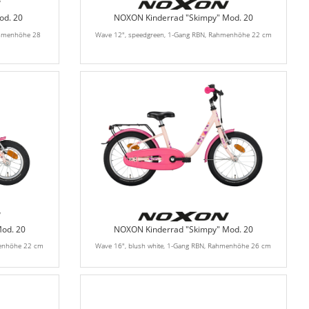
od. 20
NOXON Kinderrad "Skimpy" Mod. 20
ahmenhöhe 28
Wave 12", speedgreen, 1-Gang RBN, Rahmenhöhe 22 cm
od. 20
NOXON Kinderrad "Skimpy" Mod. 20
menhöhe 22 cm
Wave 16", blush white, 1-Gang RBN, Rahmenhöhe 26 cm