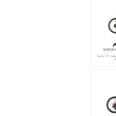
NOXON Ki
Sporty 18", sp