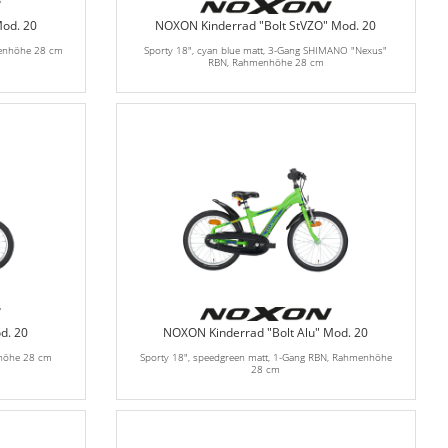
od. 20
NOXON Kinderrad "Bolt StVZO" Mod. 20
menhöhe 28 cm
Sporty 18", cyan blue matt, 3-Gang SHIMANO "Nexus"
RBN, Rahmenhöhe 28 cm
d. 20
NOXON Kinderrad "Bolt Alu" Mod. 20
nhöhe 28 cm
Sporty 18", speedgreen matt, 1-Gang RBN, Rahmenhöhe
28 cm