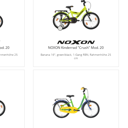
od. 20
NOXON Kinderrad "Crush" Mod. 20
Rahmenhöhe 25
Banana 16", green/black, 1-Gang RBN, Rahmenhöhe 25
cm