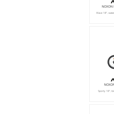
NOXON K
Wave 18", wat
NOXON 
Sporty 16", 