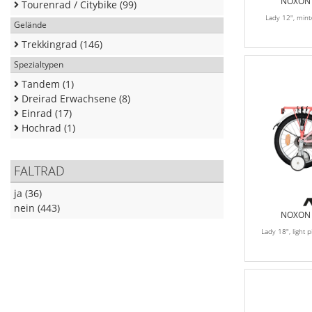
NOXON K
Tourenrad / Citybike (99)
Lady 12", min
Gelände
Trekkingrad (146)
Spezialtypen
Tandem (1)
Dreirad Erwachsene (8)
Einrad (17)
Hochrad (1)
FALTRAD
ja (36)
nein (443)
NOXON K
Lady 18", light