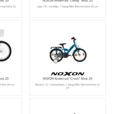
od. 20
NOXON Kinderrad "Candy" Mod. 20
 Rahmenhöhe 25
Lady 16", mint/lilac, 1-Gang RBN, Rahmenhöhe 25 cm
od. 20
NOXON Kinderrad "Crush" Mod. 20
enhöhe 28 cm
Banana 12", rioblue/black, 1-Gang RBN, Rahmenhöhe 22
cm