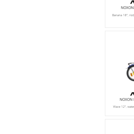
NOXON K
Banana 18", rio
NOXON K
Wave 12", wat