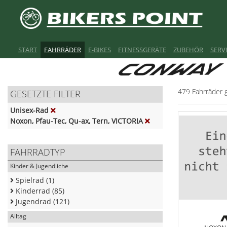
START
FAHRRÄDER
E-BIKES
FITNESSGERÄTE
ZUBEHÖR
SERV
479 Fahrräder 
GESETZTE FILTER
Unisex-Rad
Noxon, Pfau-Tec, Qu-ax, Tern, VICTORIA
FAHRRADTYP
Kinder & Jugendliche
Spielrad (1)
Kinderrad (85)
Jugendrad (121)
Alltag