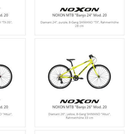
d. 20
NOXON MTB "Banjo 24" Mod. 20
 "TX-35",
Diamant 24", purple, 8-Gang SHIMANO "TX", Rahmenhöhe
28 cm
d. 20
NOXON MTB "Banjo 26" Mod. 20
 "Altus",
Diamant 26", yellow, 8-Gang SHIMANO "Altus",
Rahmenhöhe 33 cm