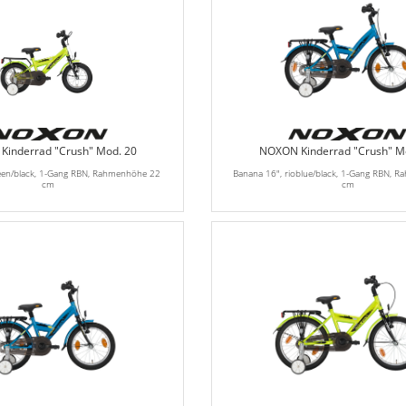
inderrad "Crush" Mod. 20
NOXON Kinderrad "Crush" M
een/black, 1-Gang RBN, Rahmenhöhe 22
Banana 16", rioblue/black, 1-Gang RBN, 
cm
cm