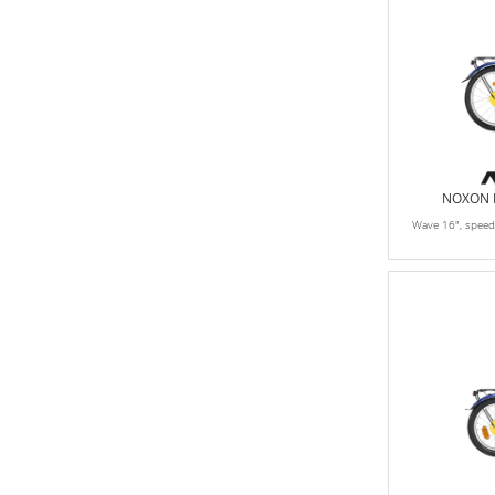
NOXON K
Wave 16", spee