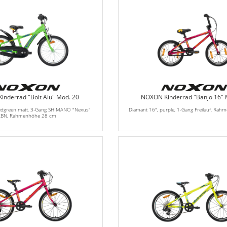
nderrad "Bolt Alu" Mod. 20
NOXON Kinderrad "Banjo 16" 
eedgreen matt, 3-Gang SHIMANO "Nexus"
Diamant 16", purple, 1-Gang Freilauf, Ra
RBN, Rahmenhöhe 28 cm