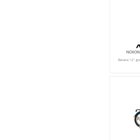
NOXON K
Banana 12", gr