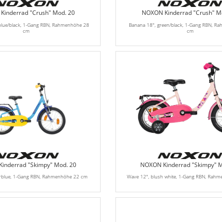
inderrad "Crush" Mod. 20
NOXON Kinderrad "Crush" M
blue/black, 1-Gang RBN, Rahmenhöhe 28
Banana 18", green/black, 1-Gang RBN, R
cm
cm
inderrad "Skimpy" Mod. 20
NOXON Kinderrad "Skimpy" M
erblue, 1-Gang RBN, Rahmenhöhe 22 cm
Wave 12", blush white, 1-Gang RBN, Rah