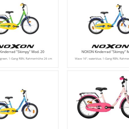
inderrad "Skimpy" Mod. 20
NOXON Kinderrad "Skimpy" M
dgreen, 1-Gang RBN, Rahmenhöhe 26 cm
Wave 16", waterblue, 1-Gang RBN, Rahm