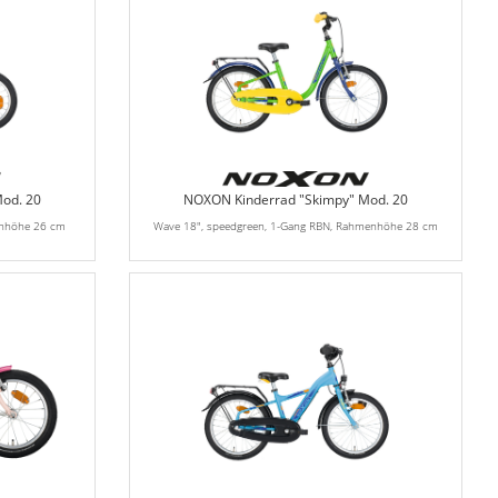
od. 20
NOXON Kinderrad "Skimpy" Mod. 20
enhöhe 26 cm
Wave 18", speedgreen, 1-Gang RBN, Rahmenhöhe 28 cm