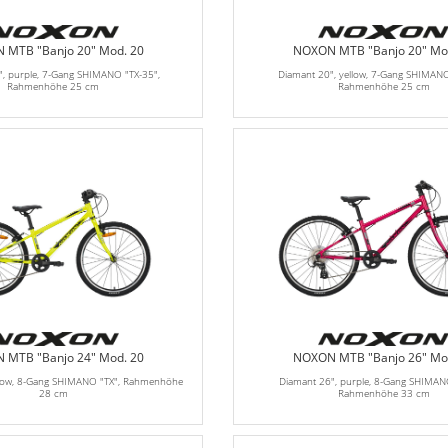
 MTB "Banjo 20" Mod. 20
NOXON MTB "Banjo 20" Mo
, purple, 7-Gang SHIMANO "TX-35",
Diamant 20", yellow, 7-Gang SHIMANO
Rahmenhöhe 25 cm
Rahmenhöhe 25 cm
 MTB "Banjo 24" Mod. 20
NOXON MTB "Banjo 26" Mo
llow, 8-Gang SHIMANO "TX", Rahmenhöhe
Diamant 26", purple, 8-Gang SHIMANO
28 cm
Rahmenhöhe 33 cm