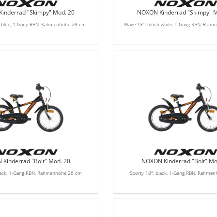
inderrad "Skimpy" Mod. 20
NOXON Kinderrad "Skimpy" M
erblue, 1-Gang RBN, Rahmenhöhe 28 cm
Wave 18", blush white, 1-Gang RBN, Rah
Kinderrad "Bolt" Mod. 20
NOXON Kinderrad "Bolt" Mo
black, 1-Gang RBN, Rahmenhöhe 26 cm
Sporty 18", black, 1-Gang RBN, Rahme