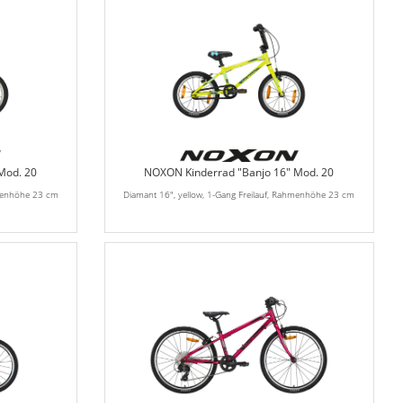
Mod. 20
NOXON Kinderrad "Banjo 16" Mod. 20
hmenhöhe 23 cm
Diamant 16", yellow, 1-Gang Freilauf, Rahmenhöhe 23 cm