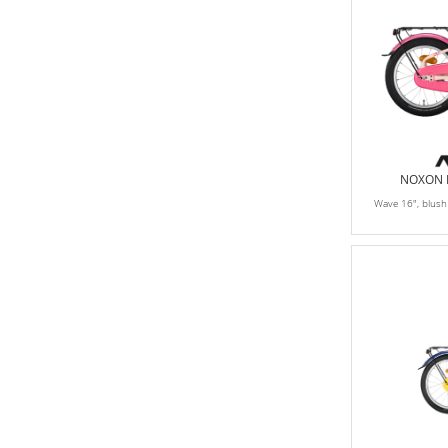
NOXON K
Wave 16", blus