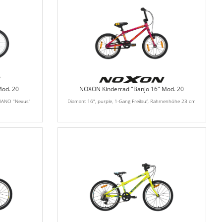
Mod. 20
NOXON Kinderrad "Banjo 16" Mod. 20
IMANO "Nexus"
Diamant 16", purple, 1-Gang Freilauf, Rahmenhöhe 23 cm