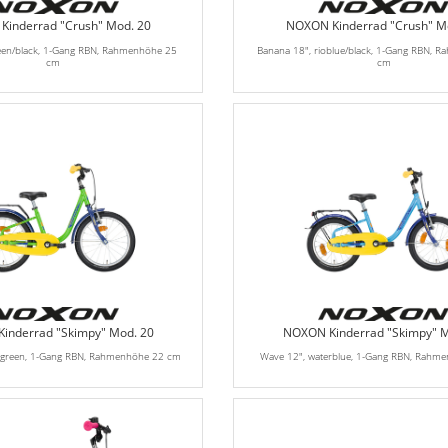
inderrad "Crush" Mod. 20
NOXON Kinderrad "Crush" M
een/black, 1-Gang RBN, Rahmenhöhe 25
Banana 18", rioblue/black, 1-Gang RBN, 
cm
cm
inderrad "Skimpy" Mod. 20
NOXON Kinderrad "Skimpy" M
dgreen, 1-Gang RBN, Rahmenhöhe 22 cm
Wave 12", waterblue, 1-Gang RBN, Rahm