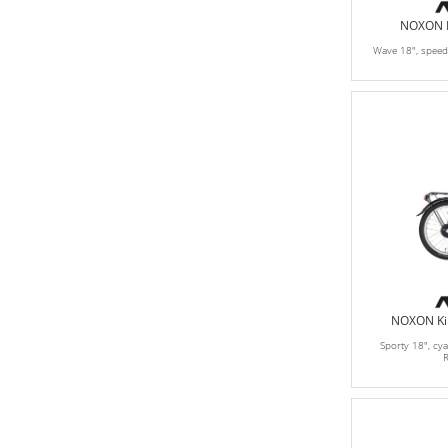
NOXON K
Wave 18", spee
NOXON Kin
Sporty 18", cy