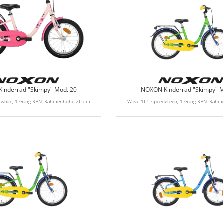
inderrad "Skimpy" Mod. 20
NOXON Kinderrad "Skimpy" M
h white, 1-Gang RBN, Rahmenhöhe 26 cm
Wave 16", speedgreen, 1-Gang RBN, Rah