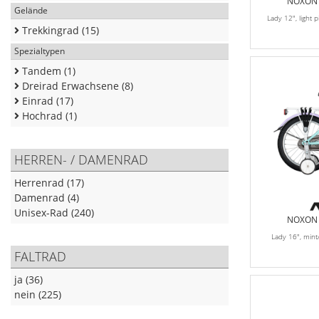
NOXON K
Gelände
Lady 12", light
Trekkingrad (15)
Spezialtypen
Tandem (1)
Dreirad Erwachsene (8)
Einrad (17)
Hochrad (1)
HERREN- / DAMENRAD
Herrenrad (17)
Damenrad (4)
Unisex-Rad (240)
NOXON K
Lady 16", min
FALTRAD
ja (36)
nein (225)