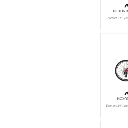
NOXON Ki
Diamant 16", ye
NOXON
Diamant 24", pu