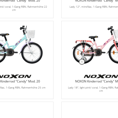
inderrad "Candy" Mod. 20
NOXON Kinderrad "Candy" M
 pink/ coral, 1-Gang RBN, Rahmenhöhe 22
Lady 12", mint/lilac, 1-Gang RBN, Rahm
cm
inderrad "Candy" Mod. 20
NOXON Kinderrad "Candy" M
t/lilac, 1-Gang RBN, Rahmenhöhe 25 cm
Lady 18", light pink/ coral, 1-Gang RBN,
cm