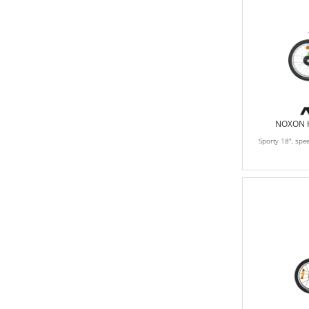
NOXON Ki
Sporty 18", sp