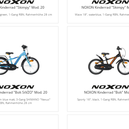
inderrad "Skimpy" Mod. 20
NOXON Kinderrad "Skimpy" M
dgreen, 1-Gang RBN, Rahmenhöhe 28 cm
Wave 18", waterblue, 1-Gang RBN, Rahm
derrad "Bolt StVZO" Mod. 20
NOXON Kinderrad "Bolt" Mo
an blue matt, 3-Gang SHIMANO "Nexus"
Sporty 16", black, 1-Gang RBN, Rahme
RBN, Rahmenhöhe 28 cm