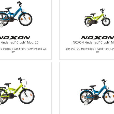
inderrad "Crush" Mod. 20
NOXON Kinderrad "Crush" M
blue/black, 1-Gang RBN, Rahmenhöhe 22
Banana 12", green/black, 1-Gang RBN, R
cm
cm