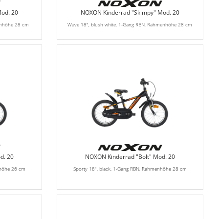
od. 20
NOXON Kinderrad "Skimpy" Mod. 20
enhöhe 28 cm
Wave 18", blush white, 1-Gang RBN, Rahmenhöhe 28 cm
d. 20
NOXON Kinderrad "Bolt" Mod. 20
nhöhe 26 cm
Sporty 18", black, 1-Gang RBN, Rahmenhöhe 28 cm