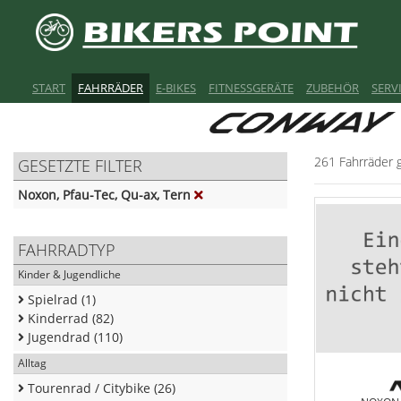
START
FAHRRÄDER
E-BIKES
FITNESSGERÄTE
ZUBEHÖR
SERV
261 Fahrräder 
GESETZTE FILTER
Noxon, Pfau-Tec, Qu-ax, Tern
FAHRRADTYP
Kinder & Jugendliche
Spielrad (1)
Kinderrad (82)
Jugendrad (110)
Alltag
Tourenrad / Citybike (26)