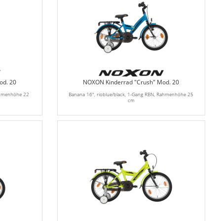
od. 20
NOXON Kinderrad "Crush" Mod. 20
ahmenhöhe 22
Banana 16", rioblue/black, 1-Gang RBN, Rahmenhöhe 25
cm