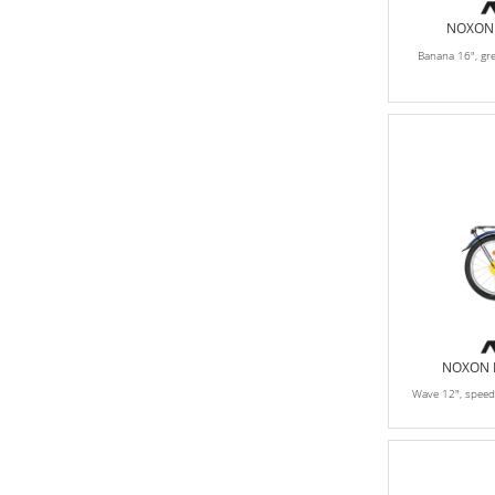
NOXON K
Banana 16", gr
NOXON K
Wave 12", spee