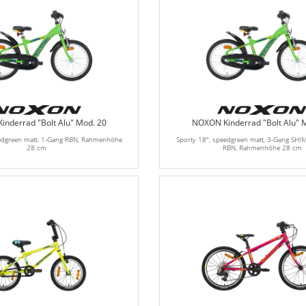
nderrad "Bolt Alu" Mod. 20
NOXON Kinderrad "Bolt Alu" 
eedgreen matt, 1-Gang RBN, Rahmenhöhe
Sporty 18", speedgreen matt, 3-Gang SH
28 cm
RBN, Rahmenhöhe 28 cm