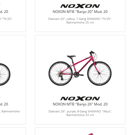
d. 20
NOXON MTB "Banjo 20" Mod. 20
 "TX-35",
Diamant 20", yellow, 7-Gang SHIMANO "TX-35",
Rahmenhöhe 25 cm
d. 20
NOXON MTB "Banjo 26" Mod. 20
X", Rahmenhöhe
Diamant 26", purple, 8-Gang SHIMANO "Altus",
Rahmenhöhe 33 cm