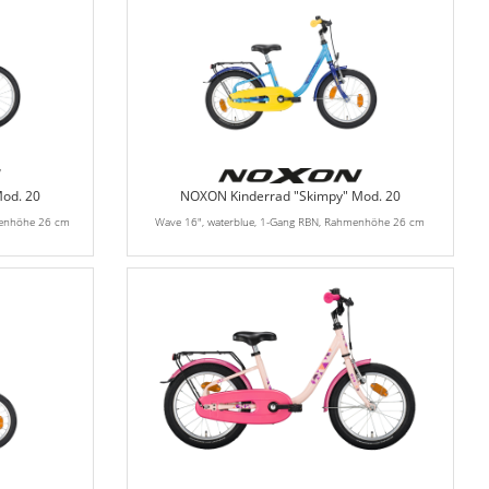
od. 20
NOXON Kinderrad "Skimpy" Mod. 20
menhöhe 26 cm
Wave 16", waterblue, 1-Gang RBN, Rahmenhöhe 26 cm