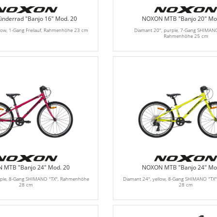
nderrad "Banjo 16" Mod. 20
NOXON MTB "Banjo 20" Mo
llow, 1-Gang Freilauf, Rahmenhöhe 23 cm
Diamant 20", purple, 7-Gang SHIMANO
Rahmenhöhe 25 cm
 MTB "Banjo 24" Mod. 20
NOXON MTB "Banjo 24" Mo
rple, 8-Gang SHIMANO "TX", Rahmenhöhe
Diamant 24", yellow, 8-Gang SHIMANO "T
28 cm
28 cm