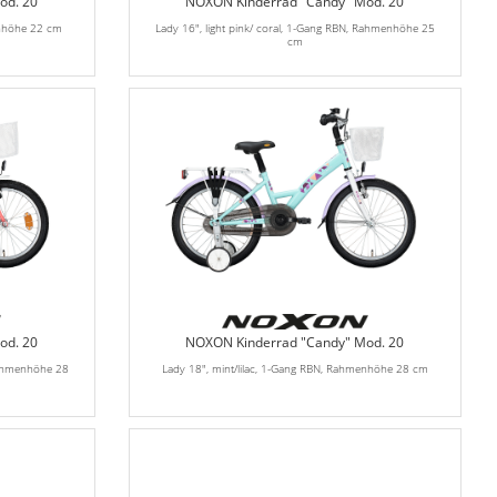
od. 20
NOXON Kinderrad "Candy" Mod. 20
enhöhe 22 cm
Lady 16", light pink/ coral, 1-Gang RBN, Rahmenhöhe 25
cm
od. 20
NOXON Kinderrad "Candy" Mod. 20
 Rahmenhöhe 28
Lady 18", mint/lilac, 1-Gang RBN, Rahmenhöhe 28 cm