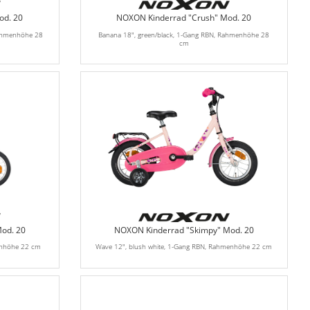
od. 20
NOXON Kinderrad "Crush" Mod. 20
Rahmenhöhe 28
Banana 18", green/black, 1-Gang RBN, Rahmenhöhe 28
cm
od. 20
NOXON Kinderrad "Skimpy" Mod. 20
enhöhe 22 cm
Wave 12", blush white, 1-Gang RBN, Rahmenhöhe 22 cm