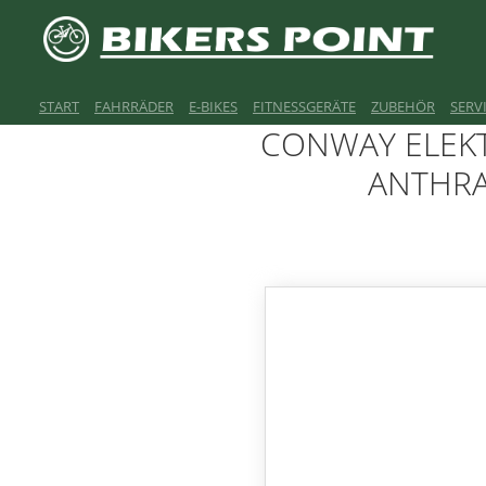
START
FAHRRÄDER
E-BIKES
FITNESSGERÄTE
ZUBEHÖR
SERV
CONWAY ELEKTR
ANTHRA