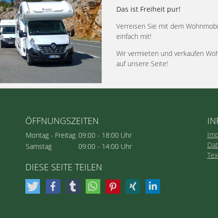
Das ist Freiheit pur!
Verreisen Sie mit dem Wohnmobi
einfach mit!
Wir vermieten und verkaufen Woh
auf unsere Seite!
ÖFFNUNGSZEITEN
IN
Im
Montag - Freitag
09:00 - 18:00 Uhr
Da
Samstag
09:00 - 14:00 Uhr
Tex
DIESE SEITE TEILEN