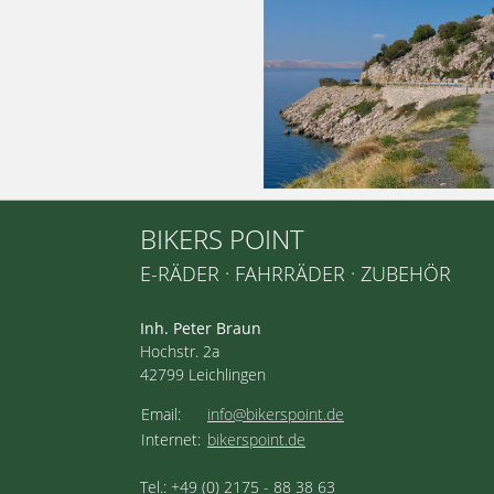
BIKERS POINT
E-RÄDER · FAHRRÄDER · ZUBEHÖR
Inh. Peter Braun
Hochstr. 2a
42799 Leichlingen
Email:
info@bikerspoint.de
Internet:
bikerspoint.de
Tel.: +49 (0) 2175 - 88 38 63