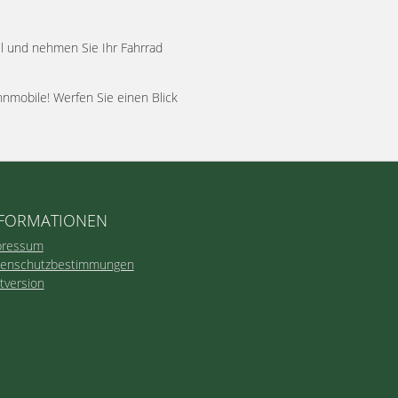
l und nehmen Sie Ihr Fahrrad
nmobile! Werfen Sie einen Blick
FORMATIONEN
pressum
tenschutzbestimmungen
tversion