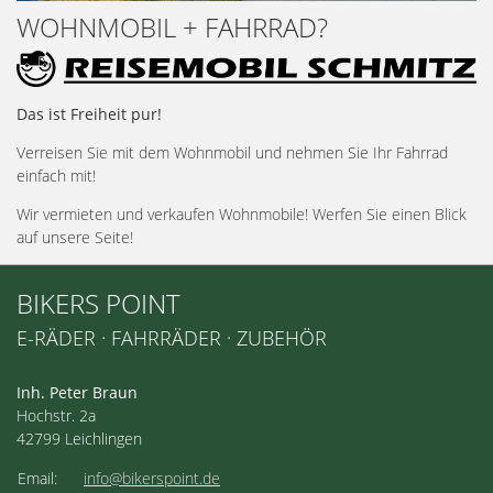
WOHNMOBIL + FAHRRAD?
Das ist Freiheit pur!
Verreisen Sie mit dem Wohnmobil und nehmen Sie Ihr Fahrrad
einfach mit!
Wir vermieten und verkaufen Wohnmobile! Werfen Sie einen Blick
auf unsere Seite!
BIKERS POINT
E-RÄDER · FAHRRÄDER · ZUBEHÖR
Inh. Peter Braun
Hochstr. 2a
42799 Leichlingen
Email:
info@bikerspoint.de