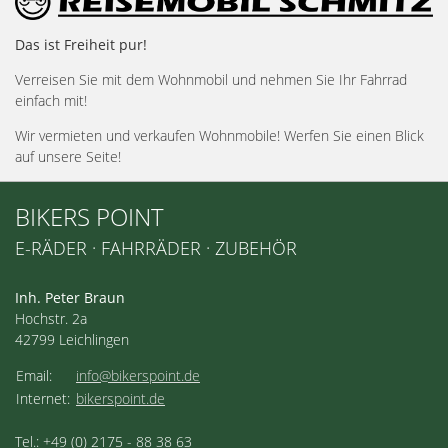
Das ist Freiheit pur!
Verreisen Sie mit dem Wohnmobil und nehmen Sie Ihr Fahrrad
einfach mit!
Wir vermieten und verkaufen Wohnmobile! Werfen Sie einen Blick
auf unsere Seite!
BIKERS POINT
E-RÄDER · FAHRRÄDER · ZUBEHÖR
Inh. Peter Braun
Hochstr. 2a
42799 Leichlingen
Email:
info@bikerspoint.de
Internet:
bikerspoint.de
Tel.: +49 (0) 2175 - 88 38 63