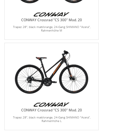
CONWAY Crossrad "CS 300" Mod. 20
Trapez 28", black matt/orange, 24-Gang SHIMANO "Acera",
Rahmenhöhe M
CONWAY Crossrad "CS 300" Mod. 20
Trapez 28", black matt/orange, 24-Gang SHIMANO "Acera",
Rahmenhöhe L