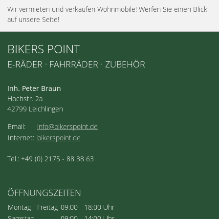
Wir vermieten und verkaufen Wohnmobile! Werfen Sie einen Blick
auf unsere Seite!
BIKERS POINT
E-RÄDER · FAHRRÄDER · ZUBEHÖR
Inh. Peter Braun
Hochstr. 2a
42799 Leichlingen
Email:
info@bikerspoint.de
Internet:
bikerspoint.de
Tel.: +49 (0) 2175 - 88 38 63
ÖFFNUNGSZEITEN
Montag - Freitag
09:00 - 18:00 Uhr
Samstag
09:00 - 14:00 Uhr