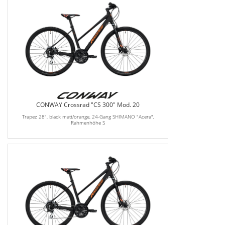
CONWAY Crossrad "CS 300" Mod. 20
Trapez 28", black matt/orange, 24-Gang SHIMANO "Acera",
Rahmenhöhe S