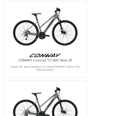
CONWAY Crossrad "CS 400" Mod. 20
Trapez 28", grey matt/black, 27-Gang SHIMANO "Deore" Mix,
Rahmenhöhe S