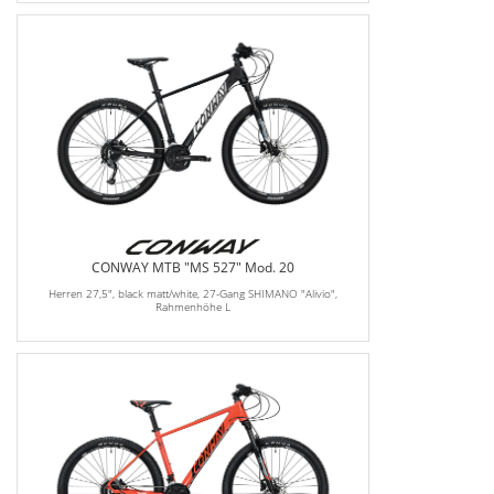
CONWAY MTB "MS 527" Mod. 20
Herren 27,5", black matt/white, 27-Gang SHIMANO "Alivio",
Rahmenhöhe L