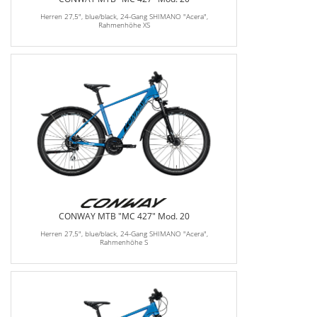
Herren 27,5", blue/black, 24-Gang SHIMANO "Acera",
Rahmenhöhe XS
CONWAY MTB "MC 427" Mod. 20
Herren 27,5", blue/black, 24-Gang SHIMANO "Acera",
Rahmenhöhe S