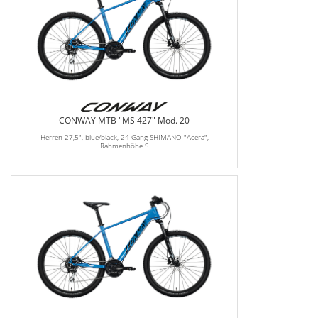
CONWAY MTB "MS 427" Mod. 20
Herren 27,5", blue/black, 24-Gang SHIMANO "Acera",
Rahmenhöhe S