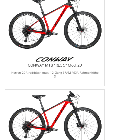
CONWAY MTB "RLC 5" Mod. 20
Herren 29", red/black matt, 12-Gang SRAM "GX", Rahmenhöhe
S