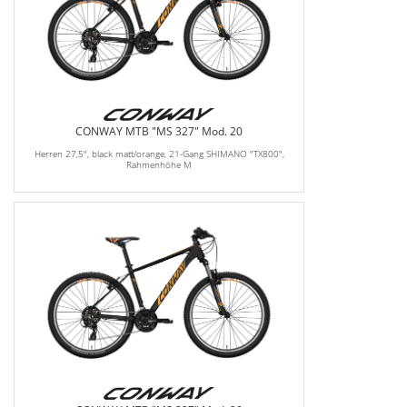
CONWAY MTB "MS 327" Mod. 20
Herren 27,5", black matt/orange, 21-Gang SHIMANO "TX800",
Rahmenhöhe M