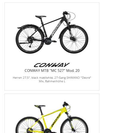
CONWAY MTB "MC 527" Mod. 20
Herren 27,5", black matt/white, 27-Gang SHIMANO "Deore"
Mix, Rahmenhöhe L