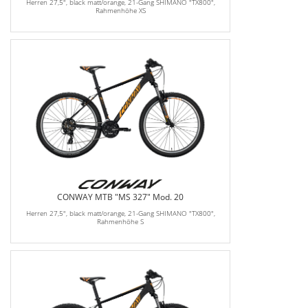
Herren 27,5", black matt/orange, 21-Gang SHIMANO "TX800",
Rahmenhöhe XS
CONWAY MTB "MS 327" Mod. 20
Herren 27,5", black matt/orange, 21-Gang SHIMANO "TX800",
Rahmenhöhe S