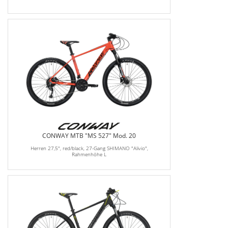
CONWAY MTB "MS 527" Mod. 20
Herren 27,5", red/black, 27-Gang SHIMANO "Alivio",
Rahmenhöhe L