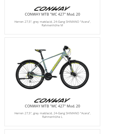
CONWAY MTB "MC 427" Mod. 20
Herren 27,5", grey matt/acid, 24-Gang SHIMANO "Acera",
Rahmenhöhe M
CONWAY MTB "MC 427" Mod. 20
Herren 27,5", grey matt/acid, 24-Gang SHIMANO "Acera",
Rahmenhöhe L