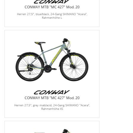
CONWAY MTB "MC 427" Mod. 20
Herren 27,5", blue/black, 24-Gang SHIMANO "Acera",
Rahmenhöhe L
CONWAY MTB "MC 427" Mod. 20
Herren 27,5", grey matt/acid, 24-Gang SHIMANO "Acera",
Rahmenhöhe XS