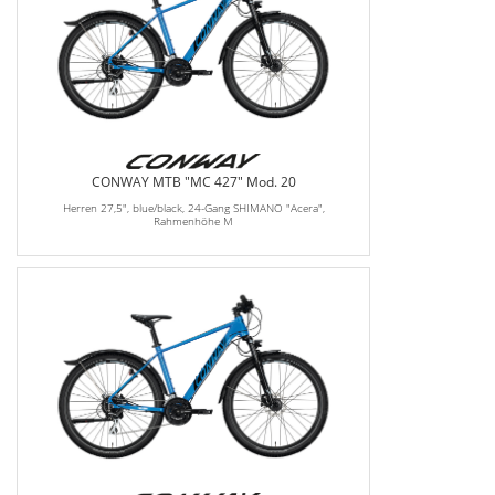
CONWAY MTB "MC 427" Mod. 20
Herren 27,5", blue/black, 24-Gang SHIMANO "Acera",
Rahmenhöhe M