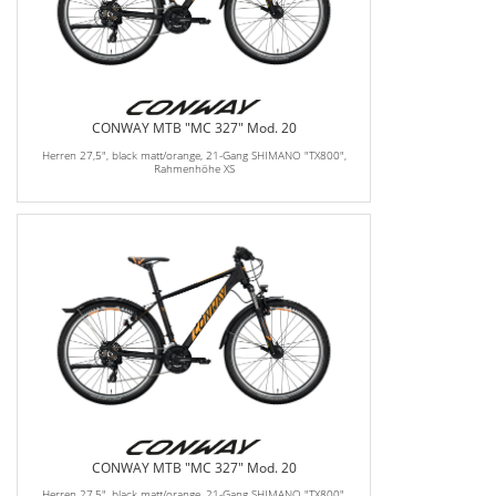
CONWAY MTB "MC 327" Mod. 20
Herren 27,5", black matt/orange, 21-Gang SHIMANO "TX800",
Rahmenhöhe XS
CONWAY MTB "MC 327" Mod. 20
Herren 27,5", black matt/orange, 21-Gang SHIMANO "TX800",