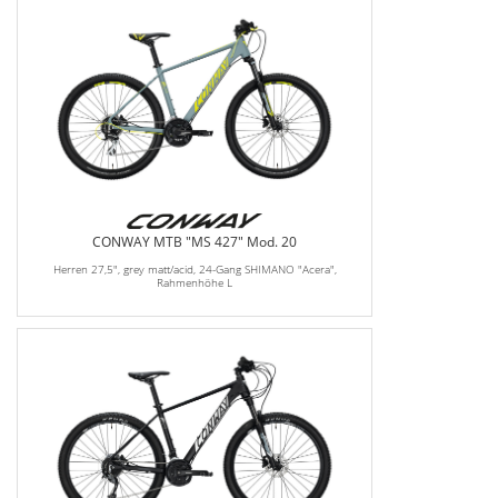
CONWAY MTB "MS 427" Mod. 20
Herren 27,5", grey matt/acid, 24-Gang SHIMANO "Acera",
Rahmenhöhe L