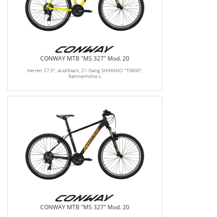
CONWAY MTB "MS 327" Mod. 20
Herren 27,5", acid/black, 21-Gang SHIMANO "TX800",
Rahmenhöhe L
CONWAY MTB "MS 327" Mod. 20