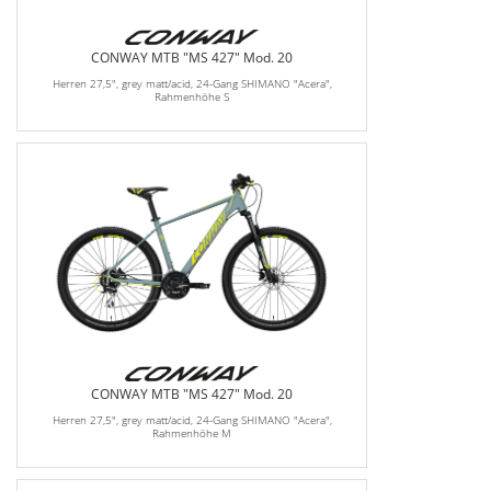
CONWAY MTB "MS 427" Mod. 20
Herren 27,5", grey matt/acid, 24-Gang SHIMANO "Acera",
Rahmenhöhe S
CONWAY MTB "MS 427" Mod. 20
Herren 27,5", grey matt/acid, 24-Gang SHIMANO "Acera",
Rahmenhöhe M