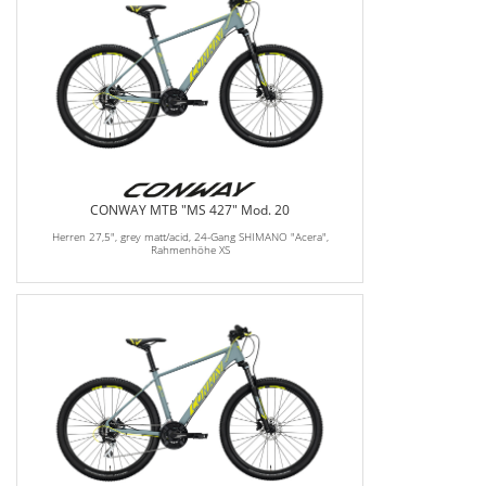
CONWAY MTB "MS 427" Mod. 20
Herren 27,5", grey matt/acid, 24-Gang SHIMANO "Acera",
Rahmenhöhe XS