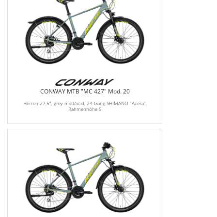
CONWAY MTB "MC 427" Mod. 20
Herren 27,5", grey matt/acid, 24-Gang SHIMANO "Acera",
Rahmenhöhe S