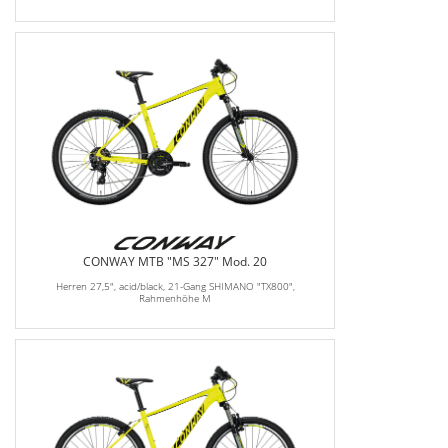
CONWAY MTB "MS 327" Mod. 20
Herren 27,5", acid/black, 21-Gang SHIMANO "TX800",
Rahmenhöhe M