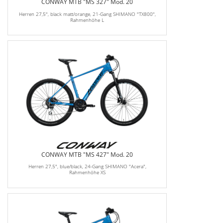
CONWAY MTB "MS 327" Mod. 20
Herren 27,5", black matt/orange, 21-Gang SHIMANO "TX800",
Rahmenhöhe L
CONWAY MTB "MS 427" Mod. 20
Herren 27,5", blue/black, 24-Gang SHIMANO "Acera",
Rahmenhöhe XS