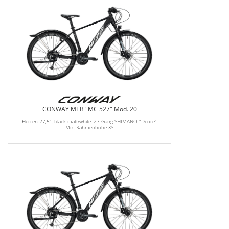
CONWAY MTB "MC 527" Mod. 20
Herren 27,5", black matt/white, 27-Gang SHIMANO "Deore"
Mix, Rahmenhöhe XS