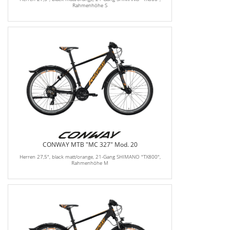
Rahmenhöhe S
CONWAY MTB "MC 327" Mod. 20
Herren 27,5", black matt/orange, 21-Gang SHIMANO "TX800",
Rahmenhöhe M