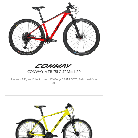
CONWAY MTB "RLC 5" Mod. 20
Herren 29", red/black matt, 12-Gang SRAM "GX", Rahmenhöhe
XL