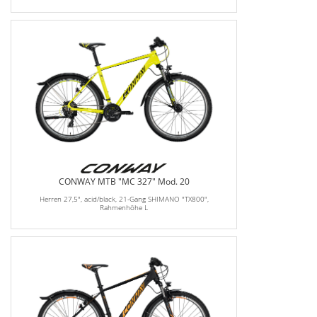
CONWAY MTB "MC 327" Mod. 20
Herren 27,5", acid/black, 21-Gang SHIMANO "TX800",
Rahmenhöhe L