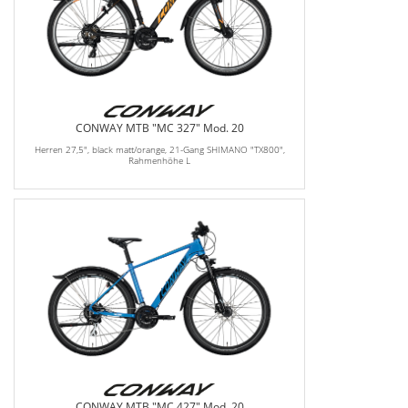
CONWAY MTB "MC 327" Mod. 20
Herren 27,5", black matt/orange, 21-Gang SHIMANO "TX800",
Rahmenhöhe L
CONWAY MTB "MC 427" Mod. 20